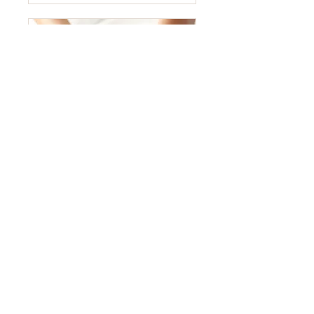
Folgebehandlung
TuiNa Massage
(75min)
1 Std. 15 Min.